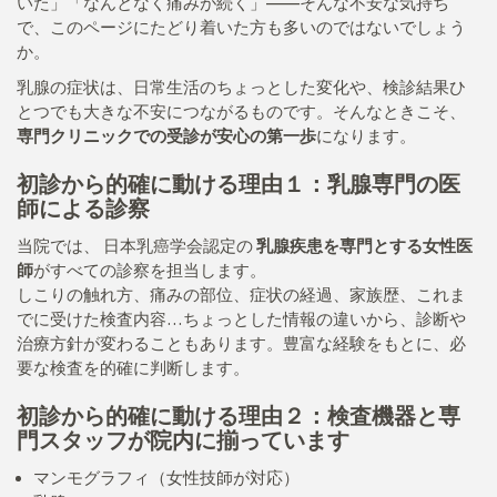
いた」「なんとなく痛みが続く」——そんな不安な気持ち
で、このページにたどり着いた方も多いのではないでしょう
か。
乳腺の症状は、日常生活のちょっとした変化や、検診結果ひ
とつでも大きな不安につながるものです。そんなときこそ、
専門クリニックでの受診が安心の第一歩
になります。
初診から的確に動ける理由１：乳腺専門の医
師による診察
当院では、 日本乳癌学会認定の
乳腺疾患を専門とする女性医
師
がすべての診察を担当します。
しこりの触れ方、痛みの部位、症状の経過、家族歴、これま
でに受けた検査内容…ちょっとした情報の違いから、診断や
治療方針が変わることもあります。豊富な経験をもとに、必
要な検査を的確に判断します。
初診から的確に動ける理由２：検査機器と専
門スタッフが院内に揃っています
マンモグラフィ（女性技師が対応）