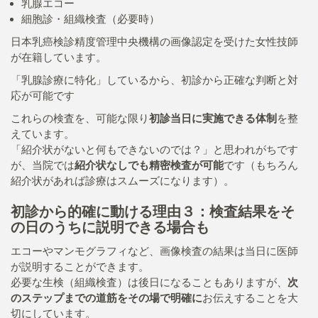
乳腺エコー
細胞診・組織検査（必要時）
日本乳癌検診精度管理中央機構の画像認定を受けた女性技師
が在籍しています。
「乳腺診療に特化」しているから、初診から正確な判断と対
応が可能です
これらの検査を、可能な限り
初診当日に実施できる体制
を整
えています。
「紹介状がないと何もできないのでは？」と思われがちです
が、当院では
紹介状なしでも精密検査が可能
です（もちろん
紹介状があれば診療はスムーズになります）。
初診から的確に動ける理由３：検査結果をそ
の日のうちに説明できる場合も
エコーやマンモグラフィなど、画像検査の結果は当日に医師
が説明することができます。
必要な生検（組織検査）は後日になることもありますが、
次
のステップまでの道筋をその場で明確に
お伝えすることを大
切にしています。