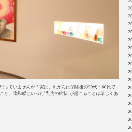
2
2
2
2
2
2
2
2
2
2
2
思っていませんか？実は、乳がんは閉経後の50代・60代で
2
こり、違和感といった“乳房の症状”が起こることは珍しくあ
2
2
2
2
2