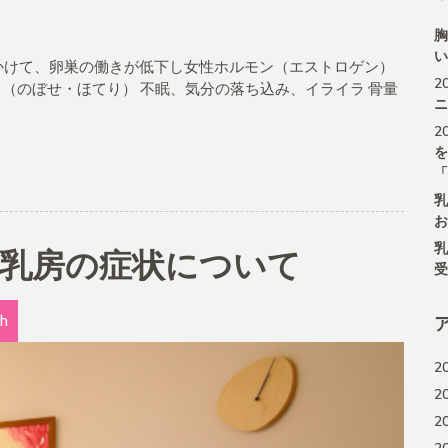
胸
い
にかけて、卵巣の働きが低下し女性ホルモン（エストロゲン）
2
（のぼせ・ほてり） 不眠、気分の落ち込み、イライラ 骨量
ニ
2
を
「
乳
お
乳
の乳房の症状について
受
th
2
2
2