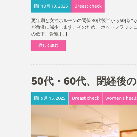
10月 13, 2025
Breast check
更年期と女性ホルモンの関係 40代後半から50代
が急激に減少します。そのため、 ホットフラッシュ
の低下、骨粗 […]
詳しく読む
50代・60代、閉経後
9月 15, 2025
Breast check
women's heal