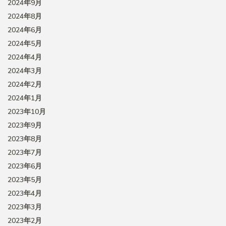
2024年9月
2024年8月
2024年6月
2024年5月
2024年4月
2024年3月
2024年2月
2024年1月
2023年10月
2023年9月
2023年8月
2023年7月
2023年6月
2023年5月
2023年4月
2023年3月
2023年2月