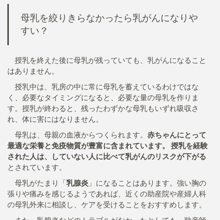
母乳を絞りきらなかったら乳がんになりや
すい？
授乳を終えた後に母乳が残っていても、乳がんになること
はありません。
授乳中は、乳房の中に常に母乳を蓄えているわけではな
く、必要なタイミングになると、必要な量の母乳を作りま
す。授乳が終わると、残ったわずかな母乳もいずれ吸収さ
れ、体に害にはなりません。
母乳は、母親の血液からつくられます。
赤ちゃんにとって
最適な栄養と免疫物質が豊富に含まれています。
授乳を経験
された人は、していない人に比べて乳がんのリスクが下がる
とされています。
母乳がたまり「
乳腺炎
」になることはあります。強い胸の
張りや痛みを感じるようであれば、近くの助産院や産婦人科
の母乳外来に相談し、ケアを受けることをおすすめします。