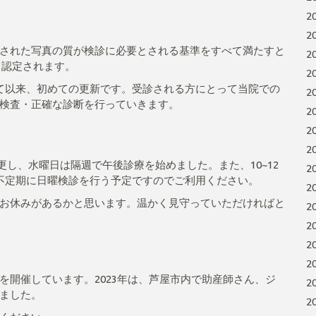
2
2
された写真の質が検診に必要とされる基準をすべて満たすと
2
て認定されます。
2
て以来、初めての更新です。受診される方にとって当院での
2
検査・正確な診断を行っていきます。
2
2
2
変更し、水曜日は隔週で午後診療を始めました。また、10~12
2
不定期に日曜検診を行う予定ですのでご利用ください。
2
お休みがあるかと思います。温かく見守っていただければと
2
2
2
2
を開催しています。2023年は、芦屋市内で助産師さん、ジ
2
ました。
2