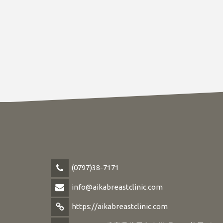
(0797)38-7171
info@aikabreastclinic.com
https://aikabreastclinic.com