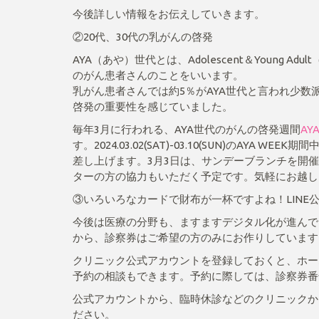
今後詳しい情報をお伝えしていきます。
②20代、30代の乳がんの啓発
AYA（あや）世代とは、Adolescent＆Young 
のがん患者さんのことをいいます。
乳がん患者さんでは約5％がAYA世代と言われ少
啓発の重要性を感じていました。
毎年3月に行われる、AYA世代のがんの啓発週間
AY
す。2024.03.02(SAT)-03.10(SUN)のAY
差し上げます。3月3日は、サンデーブランチを開催
ターの方の協力もいただく予定です。気軽にお越し
③いろいろなカードで財布が一杯ですよね！LINE
今後は医療の分野も、ますますデジタル化が進んでい
から、診察券はご希望の方のみにお作りしています
クリニック公式アカウントを登録しておくと、ホー
予約の相談もできます。予約に際しては、診察券番
公式アカウントから、臨時休診などのクリニックか
ださい。