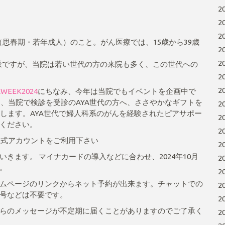
2
2
2
Adult（思春期・若年成人）のこと。がん医療では、15歳から39歳
2
2
数派ですが、当院は若い世代の方の来院も多く、この世代への
2
2
AWEEK2024
にちなみ、今年は当院でもイベントを企画中で
A WEEK期間中、当院で検診を受診のAYA世代の方へ、ささやかなギフトを
2
します。AYA世代で婦人科系のがんを経験されたピアサポー
2
ください。
2
公式アカウントをご利用下さい
2
きます。 マイナカードの導入などに合わせ、2024年10月
2
。
2
ムページのリンクからネット予約が出来ます。チャットでの
2
号などは不要です。
2
らのメッセージが不定期に届くことがありますのでご了承く
2