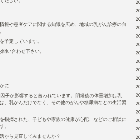
ください。
2
2
2
情報や患者ケアに関する知識を広め、地域の乳がん診療の向
2
。
2
を予定しています。
2
お問い合わせ下さい。
2
2
2
2
かに
2
2
環境因子が影響すると言われています。閉経後の体重増加は乳
は、乳がんだけでなく、その他のがんや糖尿病などの生活習
2
2
を指摘された、子どもや家族の健康が心配、などのご相談に
2
す。
2
活から見直してみませんか？
2