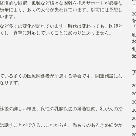
経済的な困窮、孤独など様々な困難を抱えサポートが必要な
ニ
紛争により、多くの人命が失われています。以前には予想し
2
います。
を
など多くの変化が訪れています。時代は変わっても、医師と
「
くし、真摯に対応していくことに変わりはありません。
乳
お
乳
受
ている多くの医療関係者が所属する学会です。関連施設にな
なります。
2
2
2
診後の詳しい検査、良性の乳腺疾患の経過観察、乳がんの治
2
2
は話すことができる…これからも、温もりのあるきめ細やか
2
2