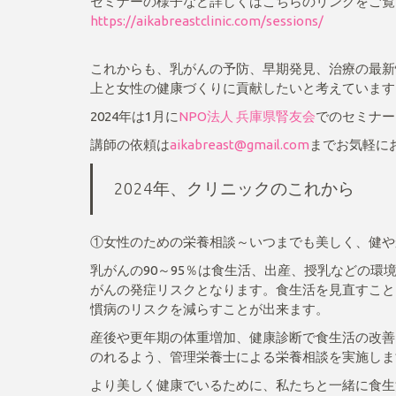
セミナーの様子など詳しくはこちらのリンクをご覧
https://aikabreastclinic.com/sessions/
これからも、乳がんの予防、早期発見、治療の最新
上と女性の健康づくりに貢献したいと考えています
2024年は1月に
NPO法人 兵庫県腎友会
でのセミナー
講師の依頼は
aikabreast@gmail.com
までお気軽に
2024年、クリニックのこれから
①女性のための栄養相談～いつまでも美しく、健や
乳がんの90～95％は食生活、出産、授乳などの
がんの発症リスクとなります。食生活を見直すこと
慣病のリスクを減らすことが出来ます。
産後や更年期の体重増加、健康診断で食生活の改善
のれるよう、管理栄養士による栄養相談を実施しま
より美しく健康でいるために、私たちと一緒に食生