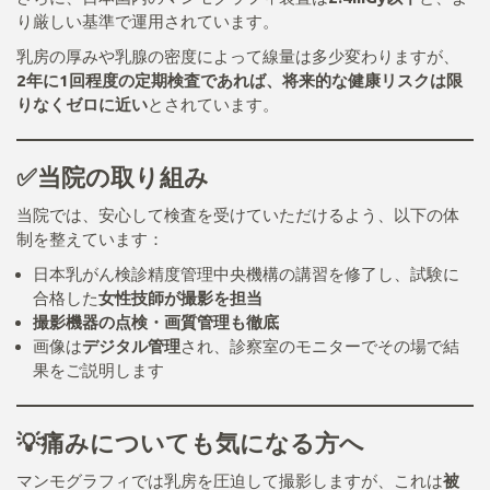
り厳しい基準で運用されています。
乳房の厚みや乳腺の密度によって線量は多少変わりますが、
2年に1回程度の定期検査であれば、将来的な健康リスクは限
りなくゼロに近い
とされています。
✅当院の取り組み
当院では、安心して検査を受けていただけるよう、以下の体
制を整えています：
日本乳がん検診精度管理中央機構の講習を修了し、試験に
合格した
女性技師が撮影を担当
撮影機器の点検・画質管理も徹底
画像は
デジタル管理
され、診察室のモニターでその場で結
果をご説明します
💡痛みについても気になる方へ
マンモグラフィでは乳房を圧迫して撮影しますが、これは
被