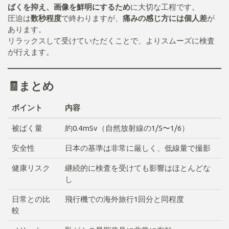
ばくを抑え、画像を鮮明にするため
に大切な工程です。
圧迫は
数秒程度
で終わりますが、
痛みの感じ方には個人差
が
あります。
リラックスして受けていただくことで、よりスムーズに検査
が行えます。
🧾まとめ
ポイント
内容
被ばく量
約0.4mSv（自然放射線の1/5〜1/6）
安全性
日本の基準は非常に厳しく、低線量で撮影
健康リスク
継続的に検査を受けても影響はほとんどな
し
日常との比
飛行機での海外旅行1回分と同程度
較