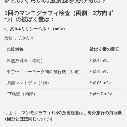
📏どのくらいの放射線を浴びるの？
1回のマンモグラフィ検査（両側・2方向ず
つ）の被ばく量は：
👉
約0.4ミリシーベルト（mSv）
比較してみると…
比較対象
被ばく量の目安
自然放射線（年間）
約2.4 mSv
東京〜ニューヨーク間の飛行機（片道）
約0.4 mSv
胸部レントゲン（1回）
約0.05 mSv
CT検査（胸部）
約6〜7 mSv
つまり、
マンモグラフィ1回の放射線量は、海外旅行の飛行機
1回分とほぼ同じ
なのです。